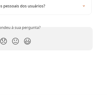
os pessoais dos usuários?
ondeu à sua pergunta?
😞
😐
😃